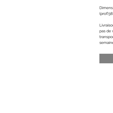
Dimensi
(prof)3
Livrais
pas de 
transpor
semaine