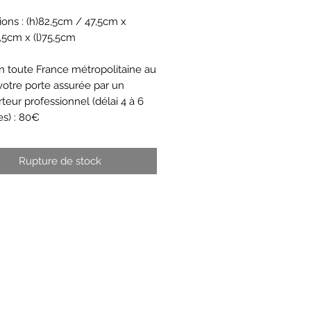
ons : (h)82,5cm / 47,5cm x
8,5cm x (l)75,5cm
on toute France métropolitaine au
votre porte assurée par un
teur professionnel (délai 4 à 6
s) : 80€
Rupture de stock