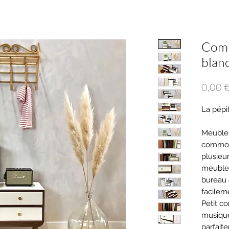
Comm
blanc
0,00 
La pépi
Meuble 
commod
plusieu
meuble 
bureau 
facilem
Petit c
musique
parfaite