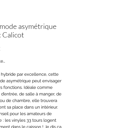
ode asymétrique
 Calicot
Prix
€
te…
hybride par excellence, cette
e asymétrique peut envisager
rs fonctions. Idéale comme
d’entrée, de salle à manger, de
ou de chambre, elle trouvera
ent sa place dans un intérieur.
onseil pour les amateurs de
 : les vinyles 33 tours logent
ment dans le caisson ! Je dis ça,