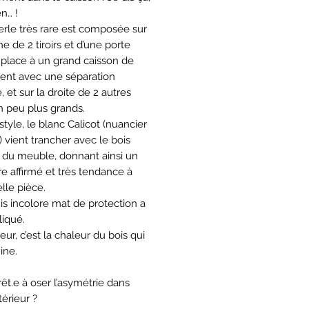
en… !
erle très rare est composée sur
e de 2 tiroirs et d’une porte
t place à un grand caisson de
nt avec une séparation
, et sur la droite de 2 autres
un peu plus grands.
style, le blanc Calicot (nuancier
 vient trancher avec le bois
du meuble, donnant ainsi un
re affirmé et très tendance à
lle pièce.
is incolore mat de protection a
liqué.
rieur, c’est la chaleur du bois qui
ine.
rêt.e à oser l’asymétrie dans
térieur ?