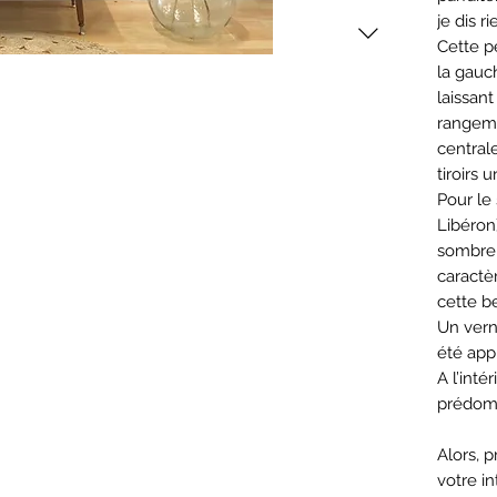
je dis ri
Cette p
la gauch
laissan
rangeme
centrale
tiroirs 
Pour le 
Libéron)
sombre 
caractè
cette be
Un vern
été app
A l’inté
prédom
Alors, p
votre in