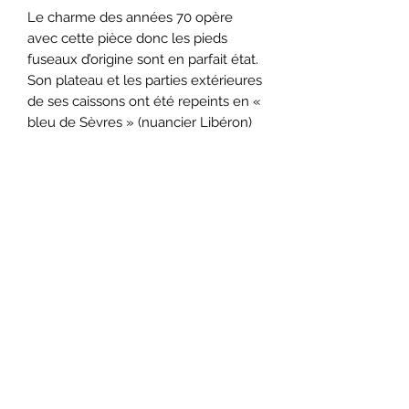
Le charme des années 70 opère
avec cette pièce donc les pieds
fuseaux d’origine sont en parfait état.
Son plateau et les parties extérieures
de ses caissons ont été repeints en «
bleu de Sèvres » (nuancier Libéron)
et protégés d’un vernis mat.
A gauche, 3 tiroirs aux boutons neufs
en laiton coulissent parfaitement à
l’ouverture comme à la fermeture et
laissent découvrir à l’intérieur un
papier végétal en parfaite adéquation
avec l’esprit du bureau.
A droite, un caisson doté d’une
étagère apporte une belle zone de
rangement. Celui-ci ferme à clé, avec
serrure et clé d’origine.
Au centre, un tiroir ouvert complète
l'allure et l'aspect fonctionnel.