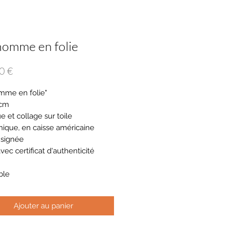
omme en folie
Prix
0 €
mme en folie"
 cm
e et collage sur toile
nique, en caisse américaine
 signée
vec certificat d'authenticité
ble
Ajouter au panier