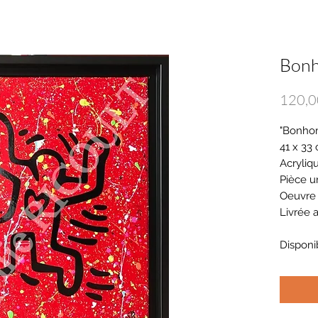
Bonh
120,0
"Bonho
41 x 33
Acryliqu
Pièce u
Oeuvre
Livrée a
Disponi